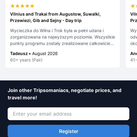
Vilnius and Trakai from Augustow, Suwalki,
Vil
Przewiezi, Gib and Sejny - Day trip
Prz
Wycieczka do Wilna i Trok była w pełni udana i
Wy
zorganizowana na najwyższym poziomie. Wszystkie
odw
punkty programu zostały zrealizowane całkowicie
okolicy pozwala za
zgodnie z planem. Przewodnicy wykazali się
arc
Tadeusz •
August 2026
And
ogromną, imponującą wiedzą, a kierowca spisał się
pod
60+ years (Pair)
41-
bez zarzutu, zapewniając bezpieczną i komfortową
pod
podróż. Gorąco polecam!
Join other Tripsomaniacs, negotiate prices, and
travel more!
Register