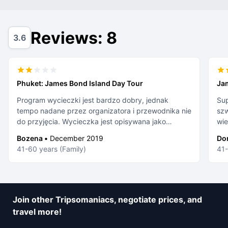
Reviews: 8
3.6
Phuket: James Bond Island Day Tour
Ja
Program wycieczki jest bardzo dobry, jednak
Sup
tempo nadane przez organizatora i przewodnika nie
szwajc
do przyjęcia. Wycieczka jest opisywana jako
wie
całodniowa. Jednak odbiór z hotelu nastąpił dopiero
Szy
Bozena •
December 2019
Dor
po godzinie 11.15. a powrót do hotelu o godzinie
do
41-60 years (Family)
41-
17.00 z czego przeszło 2 godziny to same
przejazdy. Wszystkie oferowane punkty programu
były robione w szaleńczym tempie. Sam rejs łodzią
po zatoce Phang Nga to jakieś nieporozumienie.
Zamiast podziwiać przepiękne widoki zatoki
Join other Tripsomaniacs, negotiate prices, and
wszyscy byliśmy przez cały czas zalewani morską
travel more!
wodą. Każdy przykrywał sobie głowę tym co miał