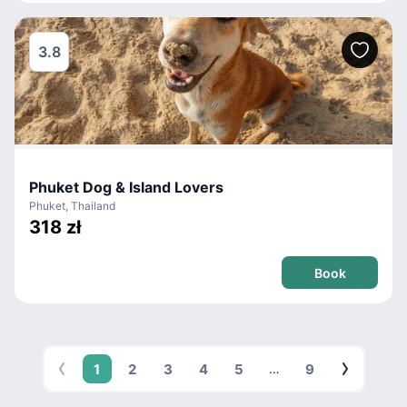
3.8
Phuket Dog & Island Lovers
Phuket, Thailand
318 zł
Book
1
2
3
4
5
9
…