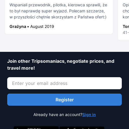
Wspaniali przewodnik, pilotka, kierowca sprawili, że
Opi
to był naprawdę super wyjazd. Polecam szczerze,
cho
w przyszłości chętnie skorzystam z Państwa ofert:)
kom
nam
Grażyna •
August 2019
To
roz
41-
jaj
Pol
Join other Tripsomaniacs, negotiate prices, and
travel more!
Register
Already have an account?
Sign in